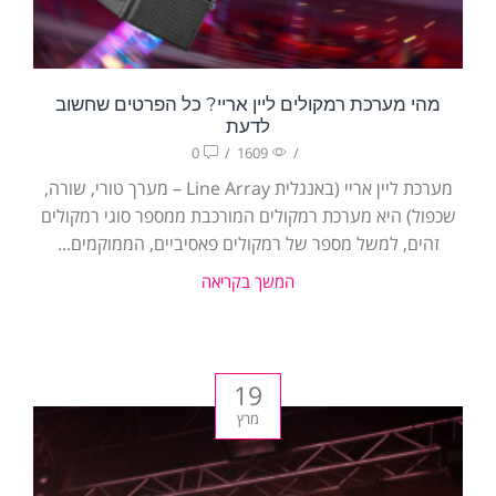
מהי מערכת רמקולים ליין אריי? כל הפרטים שחשוב
לדעת
0
/
1609
/
מערכת ליין אריי (באנגלית Line Array – מערך טורי, שורה,
שכפול) היא מערכת רמקולים המורכבת ממספר סוגי רמקולים
זהים, למשל מספר של רמקולים פאסיביים, הממוקמים...
המשך בקריאה
19
מרץ