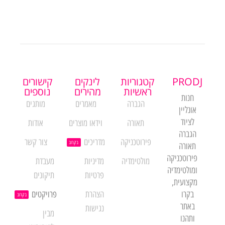
PRODJ
קטגוריות
לינקים
קישורים
ראשיות
מהירים
נוספים
חנות
הגברה
מאמרים
מותגים
אונליין
לציוד
תאורה
וידאו מוצרים
אודות
הגברה
פירוטכניקה
מדריכים
צור קשר
בקרוב
תאורה
פירוטכניקה
מולטימדיה
מדיניות
מעבדת
ומולטימדיה
פרטיות
תיקונים
מקצועית,
בקרו
הצהרת
פרויקטים
בקרוב
באתר
נגישות
מבין
ותהנו