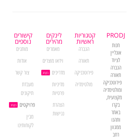
PRODJ
קטגוריות
לינקים
קישורים
ראשיות
מהירים
נוספים
חנות
הגברה
מאמרים
מותגים
אונליין
לציוד
תאורה
וידאו מוצרים
אודות
הגברה
פירוטכניקה
מדריכים
צור קשר
בקרוב
תאורה
פירוטכניקה
מולטימדיה
מדיניות
מעבדת
ומולטימדיה
פרטיות
תיקונים
מקצועית,
בקרו
הצהרת
פרויקטים
בקרוב
באתר
נגישות
מבין
ותהנו
לקוחותינו
ממגוון
רחב