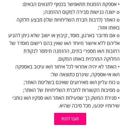
• אספקת הזמנות תתאפשר בכפוף לתנאים הבאים:
o ישנה נגישות סבירה למקום ההזמנה;
o האתר (לרבות חברת השליחויות שלו) מבצע חלוקה
באותו אזור;
o אם מדובר בארגון, מוסד, קיבוץ או ישוב שלא ניתן להגיע
אליהם ללא אישור מיוחד ו/או שאין בהם רישום מוסדר של
רחובות ו/או מספרי בתים, ההזמנה תימסר לנקודת
החלוקה המרכזית באותו המקום.
• האתר לא יהיה אחראי לכל איחור ו/או עיכוב באספקה
ו/או אי-אספקה, שיגרם כתוצאה של:
o כוח עליון ו/או מאירועים שאינם בשליטת האתר;
o מסיבות הקשורות לחברת השליחויות של האתר;
• סגירת המשק כך שפעילות האתר ו/או ספקיו ו/או נותני
שירותיו יפגעו, מכל סיבה שהיא.
מעבר לחנות