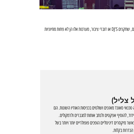
מערכות הגברה משמשות כגשר בין הבמאים והקהל שלהם. הם לוקחים את הצלילים המופקים על הבמה ומגבירים אותם לרמה המתאימה לקהלים גדולים. בין אם אתם מוזיקאים, שחקנים DJ’S או דוברי ציבור, מערכות אלו הן לא פחות מחיוניות
 צליל)
כנאי סאונד מאזנים ושולטים בכניסות האודיו השונות. הם
צידוד, להוסיף אפקטים ולנתב אותות למגברים ולרמקולים.
ר מיקסרים דיגיטליים הופכים פופולריים יותר ויותר בשל
 הגדרות בקלות.