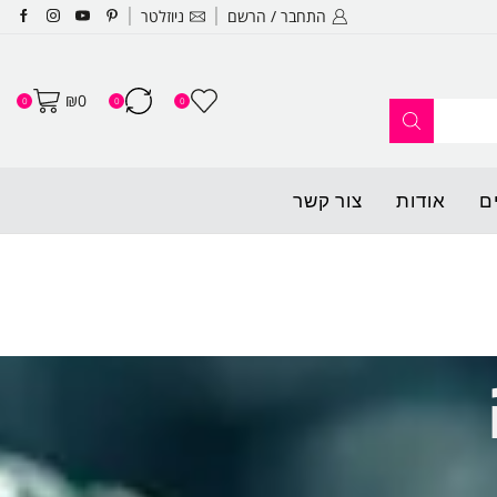
התחבר / הרשם
ניוזלטר
האתר החדש שלנו עלה לאוויר ופתו
₪
0
0
0
0
ם
אודות
צור קשר