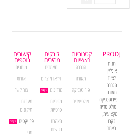
PRODJ
קטגוריות
לינקים
קישורים
ראשיות
מהירים
נוספים
חנות
הגברה
מאמרים
מותגים
אונליין
לציוד
תאורה
וידאו מוצרים
אודות
הגברה
פירוטכניקה
מדריכים
צור קשר
בקרוב
תאורה
פירוטכניקה
מולטימדיה
מדיניות
מעבדת
ומולטימדיה
פרטיות
תיקונים
מקצועית,
בקרו
הצהרת
פרויקטים
בקרוב
באתר
נגישות
מבין