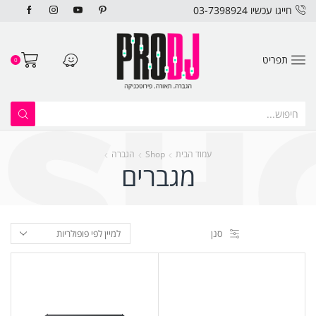
חייגו עכשיו 03-7398924
תפריט
0
עמוד הבית
Shop
הגברה
מגברים
סנן