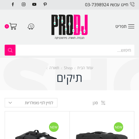
חייגו עכשיו 03-7398924
תפריט
0
עמוד הבית
Shop
תאורה
תיקים
סנן
NEW
NEW