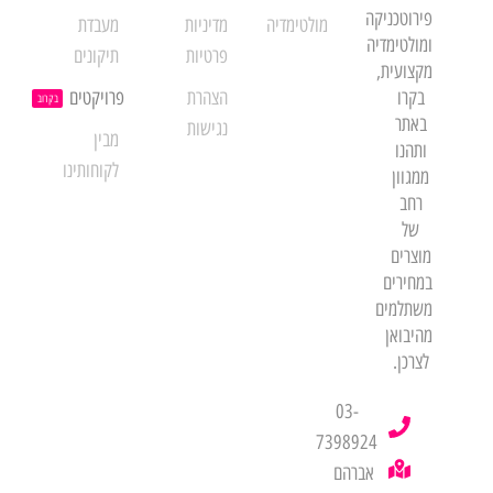
פירוטכניקה
מולטימדיה
מדיניות
מעבדת
ומולטימדיה
פרטיות
תיקונים
מקצועית,
בקרו
הצהרת
פרויקטים
בקרוב
באתר
נגישות
מבין
ותהנו
לקוחותינו
ממגוון
רחב
של
מוצרים
במחירים
משתלמים
מהיבואן
לצרכן.
03-
7398924
אברהם