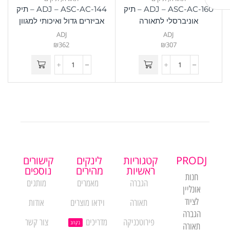
ADJ – ASC-AC-160 – תיק
ADJ – ASC-AC-144 – תיק
אוניברסלי לתאורה
אביזרים גדול ואיכותי למגוון
שימושים
ADJ
ADJ
₪
362
₪
307
PRODJ
קטגוריות
לינקים
קישורים
ראשיות
מהירים
נוספים
חנות
הגברה
מאמרים
מותגים
אונליין
לציוד
תאורה
וידאו מוצרים
אודות
הגברה
פירוטכניקה
מדריכים
צור קשר
בקרוב
תאורה