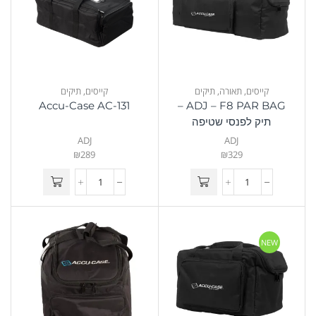
קייסים
,
תאורה
,
תיקים
קייסים
,
תיקים
Accu-Case AC-131
ADJ – F8 PAR BAG –
תיק לפנסי שטיפה
ADJ
ADJ
₪
289
₪
329
NEW