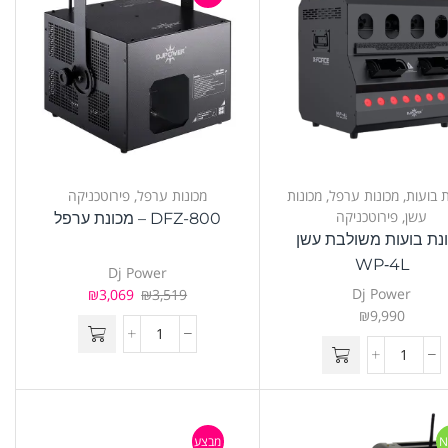
ת בועות
,
מכונות ערפל
,
מכונות
מכונות ערפל
,
פירוטכניקה
עשן
,
פירוטכניקה
DFZ-800 – מכונת ערפל
נת בועות משולבת עשן
WP‑4L
Dj Power
Dj Power
₪
3,069
₪
3,519
₪
9,990
N
מבצע