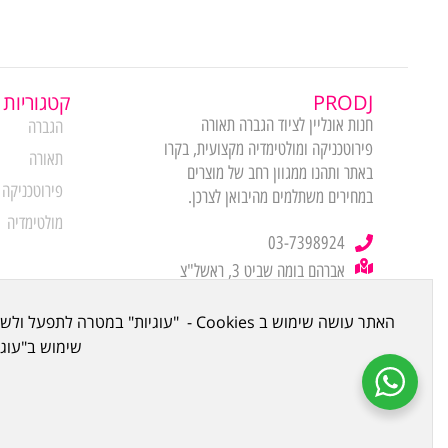
PRODJ
קטגוריות 
חנות אונליין לציוד הגברה תאורה
הגברה
פירוטכניקה ומולטימדיה מקצועית, בקרו
תאורה
באתר ותהנו ממגוון רחב של מוצרים
פירוטכניקה
במחירים משתלמים מהיבואן לצרכן.
מולטימדיה
03-7398924
אברהם בומה שביט 3, ראשל"צ
(מתחם לב שורק ביתן 21)
שימוש ב"עוגיות" (Cookies) שלה ושל צדדים שלישיים. 
כל הזכויות שמורות ל © 2023
PRODJ
. נבנה ע"י Meni Bazov