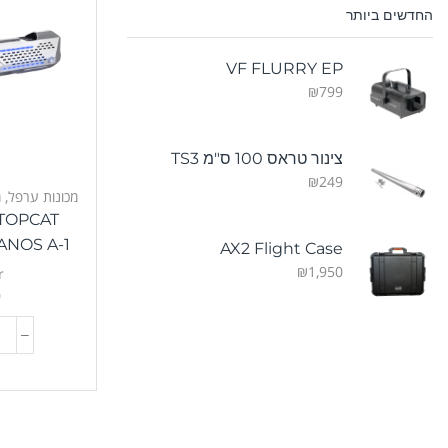
החדשים ביותר
VF FLURRY EP
₪
799
צינור טראס 100 ס"מ TS3
₪
249
מכונות ערפל
,
מ
TOPCAT
THANOS A-1 – אקדח
AX2 Flight Case
₪
1,950
r
0