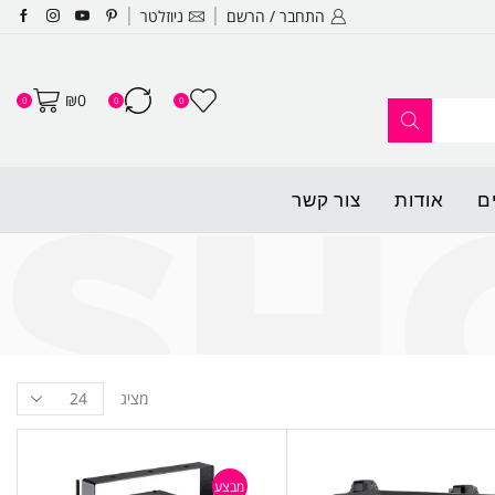
התחבר / הרשם
ניוזלטר
האתר החדש שלנו עלה לאוויר ופתו
₪
0
0
0
0
ם
אודות
צור קשר
מציג
מבצע