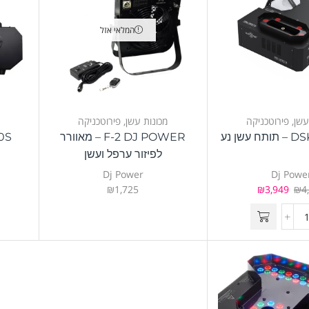
המלאי אזל
עשן
,
פירוטכניקה
מכונות עשן
,
פירוטכניקה
עשן נע
F-2 DJ POWER – מאוורר
3000S
לפיזור ערפל ועשן
Dj Power
Dj Powe
₪
1,725
₪
3,949
₪
4