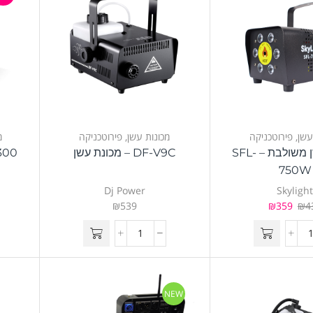
עשן
,
פירוטכניקה
מכונות עשן
,
פירוטכניקה
מ
מכונת עשן משולבת – SFL-
DF-V9C – מכונת עשן
DJ-300 – מכ
750W
Dj Power
Skyligh
₪
539
₪
359
₪
4
NEW