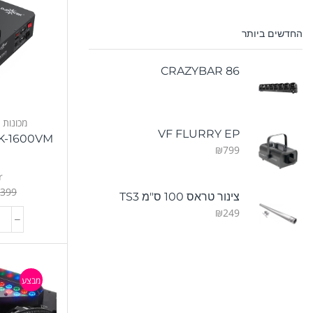
החדשים ביותר
CRAZYBAR 86
מכונות 
VF FLURRY EP
DSK-1600VM – תותח 
₪
799
r
,399
צינור טראס 100 ס"מ TS3
₪
249
מבצע