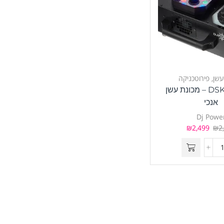
עשן
,
פירוטכניקה
DSK-1500VS – מכונת עשן
אנכי
Dj Powe
₪
2,499
₪
2