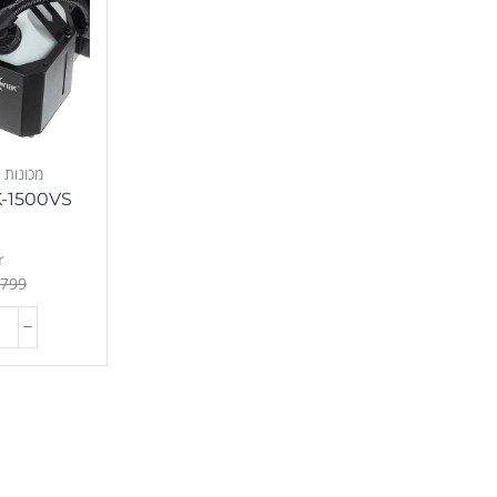
מכונות 
r
,799