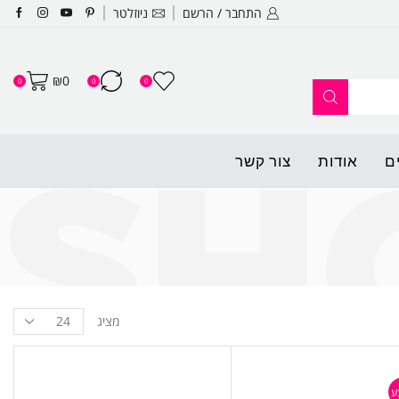
התחבר / הרשם
ניוזלטר
האתר החדש שלנו עלה לאוויר ופתו
₪
0
0
0
0
ם
אודות
צור קשר
מציג
ע