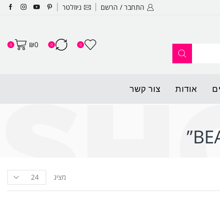
התחבר / הרשם
ניוזלטר
האתר החדש שלנו עלה לאוויר ופתו
₪
0
0
0
0
ם
אודות
צור קשר
מציג