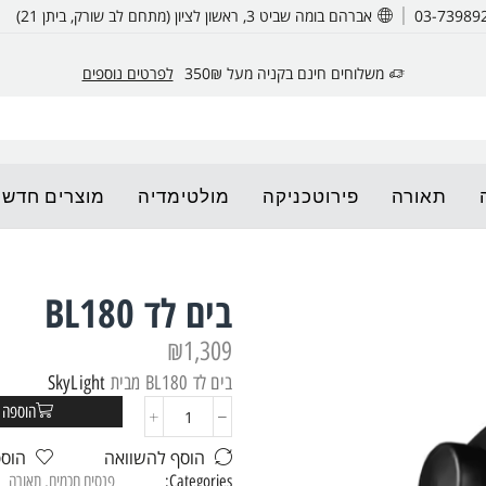
אברהם בומה שביט 3, ראשון לציון (מתחם לב שורק, ביתן 21)
משלוחים חינם בקניה מעל 350₪
לפרטים נוספים
תאורה
פירוטכניקה
מולטימדיה
מוצרים חדשי
בים לד BL180
₪
1,309
בים לד BL180 מבית
SkyLight
הוספה 
הוסף להשוואה
הוס
Categories:
פנסים חכמים
,
תאורה