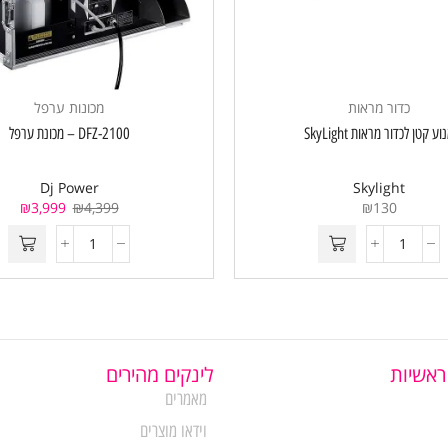
כדור מראות
מכונות ערפל
וע קטן לכדור מראות SkyLight
DFZ-2100 – מכונת ערפל
Dj Power
Skylight
₪
3,999
₪
4,399
₪
130
ראשיות
לינקים מהירים
מאמרים
וידאו מוצרים