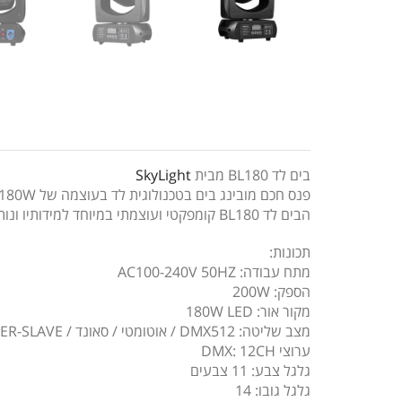
בים לד BL180 מבית
SkyLight
פנס חכם מובינג בים בטכנולוגית לד בעוצמה של 180W
הבים לד BL180 קומפקטי ועוצמתי במיוחד למידותיו ונותן מענה מעולה ל DJ’S, ברים, אולמות אירועים, מועדונים קטנים, מסיבות, תאורנים ועוד…
תכונות:
מתח עבודה: AC100-240V 50HZ
הספק: 200W
מקור אור: 180W LED
מצב שליטה: DMX512 / אוטומטי / סאונד / MASTER-SLAVE
ערוצי DMX: 12CH
גלגל צבע: 11 צבעים
גלגל גובו: 14