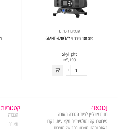
פנסים חכמים
פנס חכם היברידי GIANT‑420CMY
מנ
Skylight
₪
5,199
PRODJ
קטגוריות 
חנות אונליין לציוד הגברה תאורה
הגברה
פירוטכניקה ומולטימדיה מקצועית, בקרו
תאורה
באתר ותהנו ממגוון רחב של מוצרים