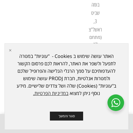
בומה
שביט
3,
ראשל"צ
(מתחם
לב
שורק
האתר עושה שימוש ב Cookies - "עוגיות" במטרה
ביתן
לתפעל ולשפר את האתר, להראות לכם פרסום הקשור
21)
להעדפותיכם על סמך הרגלי הגלישה והפרופיל שלכם
ולמטרות אנלטיות, חברת PRODJ עושה שימוש
ב"עוגיות" (Cookies) שלה ושל צדדים שלישיים. מידע
נוסף ניתן למצוא
במדיניות הפרטיות
.
כל הזכויות שמורות ל © 2023
PRODJ
. נבנה ע"י Meni Bazov
סגור והמשך
0
0
חנות
משאלות
השוואה
עוד