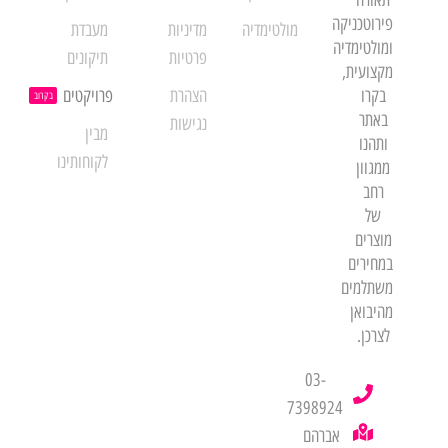
פירוטכניקה
מולטימדיה
מדיניות
מעבדת
ומולטימדיה
פרטיות
תיקונים
מקצועית,
בקרו
הצהרת
פרויקטים
בקרוב
באתר
נגישות
מבין
ותהנו
לקוחותינו
ממגוון
רחב
של
מוצרים
במחירים
משתלמים
מהיבואן
לצרכן.
03-
7398924
אברהם