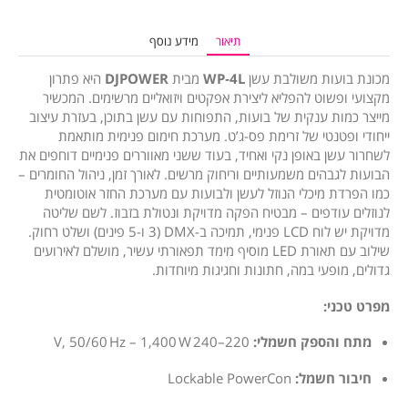
תיאור
מידע נוסף
מכונת בועות משולבת עשן
WP‑4L
מבית
DJPOWER
היא פתרון
מקצועי ופשוט להפליא ליצירת אפקטים ויזואליים מרשימים. המכשיר
מייצר כמות ענקית של בועות, התפוחות עם עשן בתוכן, בעזרת עיצוב
ייחודי ופטנטי של זרימת פס-ג’ט. מערכת חימום פנימית מותאמת
לשחרור עשן באופן נקי ואחיד, בעוד ששני מאווררים פנימיים דוחפים את
הבועות לגבהים משמעותיים וריחוק מרשים. לאורך זמן, ניהול החומרים –
כמו הפרדת מיכלי הנוזל לעשן ולבועות עם מערכת החזר אוטומטית
לנוזלים עודפים – מבטיח הפקה מדויקת ונטולת בזבוז. לשם שליטה
מדויקת יש לוח LCD פנימי, תמיכה ב-DMX (3 ו-5 פינים) ושלט רחוק.
שילוב עם תאורת LED מוסיף מימד תפאורתי עשיר, מושלם לאירועים
גדולים, מופעי במה, חתונות וחגיגות מיוחדות.
מפרט טכני:
מתח והספק חשמלי:
220–240 V, 50/60 Hz – 1,400 W
חיבור חשמל:
Lockable PowerCon