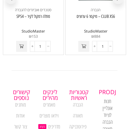
הגברה
סטנדים ואביזרים להגברה
CLUB XS6 – מיקסר 6 ערוצים
מתלה רמקול לקיר – SPS4
StudioMaster
StudioMaster
₪
153
₪
884
PRODJ
קטגוריות
לינקים
קישורים
ראשיות
מהירים
נוספים
חנות
הגברה
מאמרים
מותגים
אונליין
לציוד
תאורה
וידאו מוצרים
אודות
הגברה
פירוטכניקה
מדריכים
צור קשר
בקרוב
תאורה