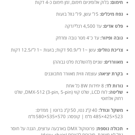
חימום:
בלוק אלומיניום חימום, זמן חימום כ-4 דקות
נפח מיכלים:
5 ל’ עשן, 9 ל’ נוזל בועות
פלט אדים:
עד 4,500 רגל³/דקה
גובה ופיזור:
עד כ־4 מטר גובה ומרחק
צריכת נוזלים:
עשן ~1 ל’/90.9 דקות; בועות ~1 ל’/12.5 דקות
מאווררים:
שניים (להשלכת פלט גבוהה)
בקרת יציאה:
עוצמה וזוית מאוורר מתכווננים
נורות לד:
8 יחידות 8W כל אחת
שליטה:
לוח LCD, שלט קווי DMX‑512 (3‑pin, 5‑pin), שלט
רחוק אלחוטי
משקל וגודל:
40 ק”ג נטו, 50 ק”ג ברוטו | ממדים:
523×425×485 מ”מ | קופסה: 570×535×580 מ”מ
תכולה נוספת:
פרוטוקול DMX בארבעה ערוצים, הגנה על חוסר
נוזל לא מצוינת, חיבורים לקצרים (daisy-chain)