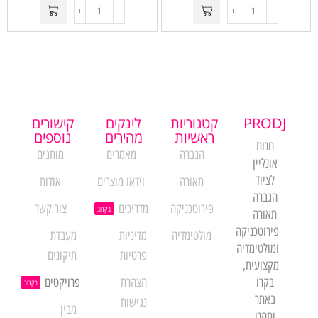
PRODJ
קטגוריות
לינקים
קישורים
ראשיות
מהירים
נוספים
חנות
הגברה
מאמרים
מותגים
אונליין
לציוד
תאורה
וידאו מוצרים
אודות
הגברה
פירוטכניקה
מדריכים
צור קשר
בקרוב
תאורה
פירוטכניקה
מולטימדיה
מדיניות
מעבדת
ומולטימדיה
פרטיות
תיקונים
מקצועית,
בקרו
הצהרת
פרויקטים
בקרוב
באתר
נגישות
מבין
ותהנו