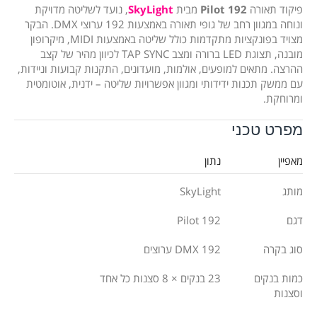
פיקוד תאורה
Pilot 192
מבית
SkyLight
, נועד לשליטה מדויקת
ונוחה במגוון רחב של גופי תאורה באמצעות 192 ערוצי DMX. הבקר
מצויד בפונקציות מתקדמות כולל שליטה באמצעות MIDI, מיקרופון
מובנה, תצוגת LED ברורה ומצב TAP SYNC לכיוון מהיר של קצב
ההרצה. מתאים למופעים, אולמות, מועדונים, התקנות קבועות וניידות,
עם ממשק תכנות ידידותי ומגוון אפשרויות שליטה – ידנית, אוטומטית
ומרוחקת.
מפרט טכני
מאפיין
נתון
מותג
SkyLight
דגם
Pilot 192
סוג בקרה
DMX 192 ערוצים
כמות בנקים
23 בנקים × 8 סצנות כל אחד
וסצנות