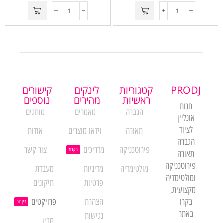
PRODJ
קטגוריות
לינקים
קישורים
ראשיות
מהירים
נוספים
חנות
הגברה
מאמרים
מותגים
אונליין
לציוד
תאורה
וידאו מוצרים
אודות
הגברה
פירוטכניקה
מדריכים
צור קשר
בקרוב
תאורה
פירוטכניקה
מולטימדיה
מדיניות
מעבדת
ומולטימדיה
פרטיות
תיקונים
מקצועית,
בקרו
הצהרת
פרויקטים
בקרוב
באתר
נגישות
מבין