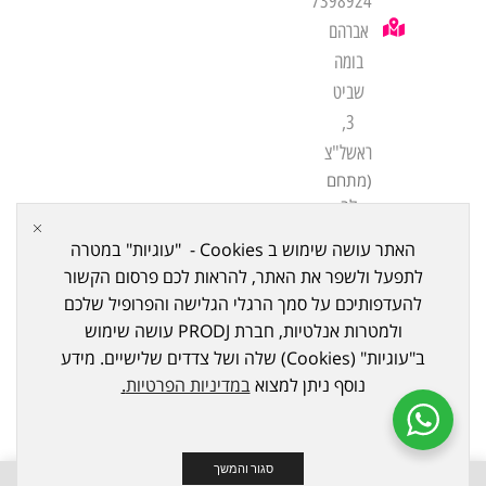
7398924
אברהם
בומה
שביט
3,
ראשל"צ
(מתחם
לב
שורק
האתר עושה שימוש ב Cookies - "עוגיות" במטרה
ביתן
לתפעל ולשפר את האתר, להראות לכם פרסום הקשור
21)
להעדפותיכם על סמך הרגלי הגלישה והפרופיל שלכם
ולמטרות אנלטיות, חברת PRODJ עושה שימוש
ב"עוגיות" (Cookies) שלה ושל צדדים שלישיים. מידע
נוסף ניתן למצוא
במדיניות הפרטיות
.
כל הזכויות שמורות ל © 2023
PRODJ
. נבנה ע"י Meni Bazov
סגור והמשך
0
0