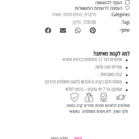
הוסף להשוואה
הוספה לרשימת המשאלות
Categories:
פליקרים
,
פנסים חכמים
,
תאורה
Tags:
STROBE
,
פליקר
שיתוף:
למה לקנות מאיתנו?
אפשרות לעד 12 תשלומים בכרטיס אשראי
אחריות שנה מלאה
קניה מאובטחת
משלוח חינם בקניה מ-₪350 (למעט משלוחים חריגים)
אספקה עד 7 ימי עסקים – בכפוף למלאי
משלוחים לכל
איכות ושירות
מחירים
קניה בטוחה
חלקי הארץ
ללא פשרות
משתלמים
באשראי
תיאור
מידע נוסף