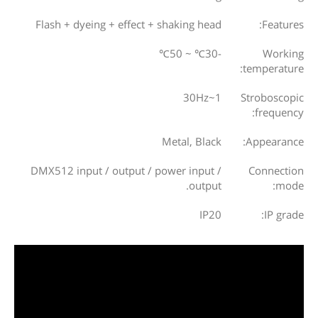
Flash + dyeing + effect + shaking head
Features:
-30℃ ~ 50℃
Working
temperature:
1~30Hz
Stroboscopic
frequency:
Metal, Black
Appearance:
DMX512 input / output / power input /
Connection
output.
mode:
IP20
IP grade: