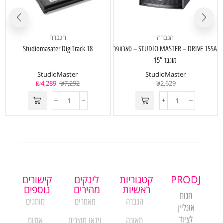
הגברה
הגברה
STUDIO MASTER – DRIVE 15SA – סאבוופר
Studiomasater DigiTrack 18
מוגבר 15″
StudioMaster
StudioMaster
₪
4,289
₪
7,292
₪
2,629
PRODJ
קטגוריות
לינקים
קישורים
ראשיות
מהירים
נוספים
חנות
הגברה
מאמרים
מותגים
אונליין
לציוד
תאורה
וידאו מוצרים
אודות