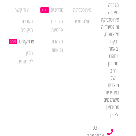
הגברה
פירוטכניקה
מדריכים
צור קשר
בקרוב
תאורה
פירוטכניקה
מולטימדיה
מדיניות
מעבדת
ומולטימדיה
פרטיות
תיקונים
מקצועית,
בקרו
הצהרת
פרויקטים
בקרוב
באתר
נגישות
מבין
ותהנו
לקוחותינו
ממגוון
רחב
של
מוצרים
במחירים
משתלמים
מהיבואן
לצרכן.
03-