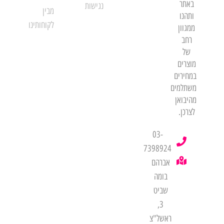
באתר
נגישות
מבין
ותהנו
לקוחותינו
ממגוון
רחב
של
מוצרים
במחירים
משתלמים
מהיבואן
לצרכן.
03-
7398924
אברהם
בומה
שביט
3,
ראשל"צ