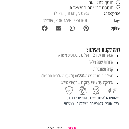
הוסף להשוואה
הוספה לרשימת המשאלות
Categories:
אפקט לד
,
תאורה
,
תומס לד
Tags:
SKYLIGHT
,
PORTMAN
,
פורטמן
שיתוף:
למה לקנות מאיתנו?
אפשרות לעד 12 תשלומים בכרטיס אשראי
אחריות שנה מלאה
קניה מאובטחת
משלוח חינם בקניה מ-₪350 (למעט משלוחים חריגים)
אספקה עד 7 ימי עסקים – בכפוף למלאי
משלוחים לכל
איכות ושירות
מחירים
קניה בטוחה
חלקי הארץ
ללא פשרות
משתלמים
באשראי
תיאור
מידע נוסף