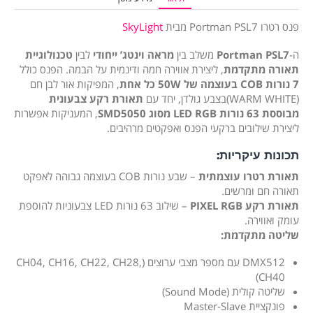
פנס רטרו Portman PSL7 מבית
SkyLight
ה-
Portman PSL7
משלב בין
מראה וינטג’ ייחודי
לבין
טכנולוגיית
תאורה מתקדמת
, ליצירת אווירה חמה ודינמית על הבמה. הפנס כולל
7 נורות COB בעוצמה של 50W כל אחת
, המפיקות אור לבן חם
(WARM WHITE)בצבע גולדן, יחד עם
תאורת רקע צבעונית
מבוססת 63 נורות LED RGB מסוג SMD5050
, המעניקות אפשרות
ליצירת שילובים ברקעי הפנס ואפקטים מרהיבים.
תכונות עיקריות:
תאורת רטרו עוצמתית
– שבע נורות COB בעוצמה גבוהה לאפקט
תאורה חם ומרשים.
תאורת רקע PIXEL RGB
– שילוב 63 נורות LED צבעוניות להוספת
עומק ואווירה.
שליטה מתקדמת:
DMX512 עם מספר מצבי ערוצים (CH04, CH16, CH22, CH28,
CH40)
שליטה קולית (Sound Mode)
פונקציית Master-Slave