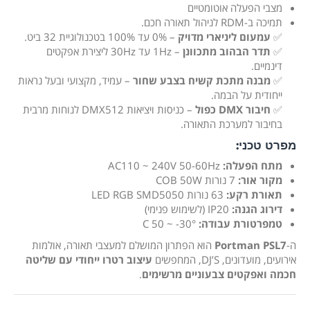
מצבי הפעלה אוטומטיים
תמיכה ב-RDM לניהול תאורה חכם.
✅
עמעום ליניארי מדויק
– 0% עד 100% בטכנולוגיית 32 ביט.
✅
תדר הבהוב מתכוונן
– 1Hz עד 30Hz ליצירת אפקטים
דינמיים.
✅
מבנה מתכת קשיח בצבע שחור
– עמיד, מקצועי ובעל נראות
ייחודית על הבמה.
✅
חיבור DMX כפול
– כניסות ויציאות DMX512 לנוחות מרבית
בחיבור למערכת התאורה.
מפרט טכני:
מתח הפעלה:
AC110 ~ 240V 50-60Hz
מקור אור:
7 נורות COB 50W
תאורת רקע:
63 נורות LED RGB SMD5050
דירוג הגנה:
IP20 (לשימוש פנימי)
טמפרטורת עבודה:
°C 50 ~ -30
ה-
Portman PSL7
הוא הפתרון המושלם למעצבי תאורה, אולמות
אירועים, מועדונים, DJ’S, המחפשים
עיצוב רטרו ייחודי עם שליטה
חכמה ואפקטים צבעוניים מרשימים
.