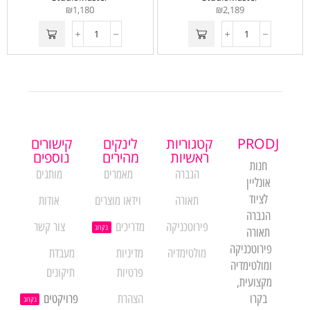
₪
1,180
₪
2,189
PRODJ
קטגוריות
לינקים
קישורים
ראשיות
מהירים
נוספים
חנות
הגברה
מאמרים
מותגים
אונליין
לציוד
תאורה
וידאו מוצרים
אודות
הגברה
פירוטכניקה
מדריכים
צור קשר
בקרוב
תאורה
פירוטכניקה
מולטימדיה
מדיניות
מעבדת
ומולטימדיה
פרטיות
תיקונים
מקצועית,
בקרו
הצהרת
פרויקטים
בקרוב