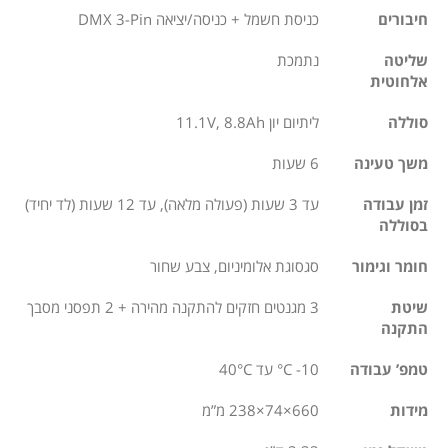
חיבורים
כניסת חשמל + כניסה/יציאה DMX 3-Pin
שליטה
נתמכת
אלחוטית
סוללה
ליתיום יון 11.1V, 8.8Ah
משך טעינה
6 שעות
זמן עבודה
עד 3 שעות (פעולה מלאה), עד 12 שעות (לד יחיד)
בסוללה
חומר וגימור
סגסוגת אלומיניום, צבע שחור
שיטת
3 מגנטים חזקים להתקנה מהירה + 2 תפסני מסבך
התקנה
טמפ’ עבודה
‎°C -10 עד 40°C
מידות
660×74×238 מ”מ