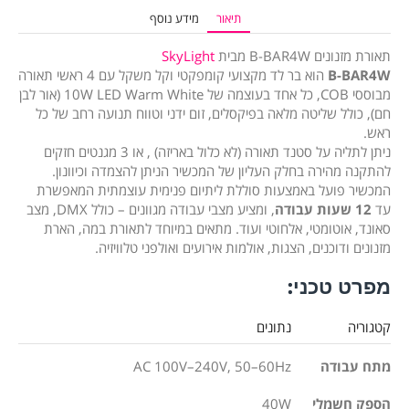
תיאור
מידע נוסף
תאורת מזנונים B-BAR4W מבית
SkyLight
B-BAR4W
הוא בר לד מקצועי קומפקטי וקל משקל עם 4 ראשי תאורה
מבוססי COB, כל אחד בעוצמה של 10W LED Warm White (אור לבן
חם), כולל שליטה מלאה בפיקסלים, זום ידני וטווח תנועה רחב של כל
ראש.
ניתן לתליה על סטנד תאורה (לא כלול באריזה) , או 3 מגנטים חזקים
להתקנה מהירה בחלק העליון של המכשיר הניתן להצמדה וכיוונון.
המכשיר פועל באמצעות סוללת ליתיום פנימית עוצמתית המאפשרת
עד
12 שעות עבודה
, ומציע מצבי עבודה מגוונים – כולל DMX, מצב
סאונד, אוטומטי, אלחוטי ועוד. מתאים במיוחד לתאורת במה, הארת
מזנונים ודוכנים, הצגות, אולמות אירועים ואולפני טלוויזיה.
מפרט טכני:
קטגוריה
נתונים
מתח עבודה
AC 100V–240V, 50–60Hz
הספק חשמלי
40W