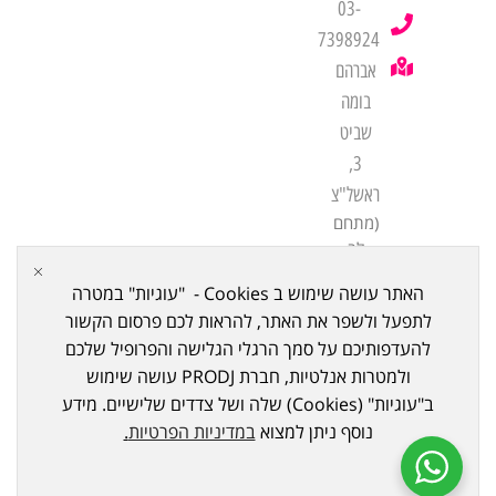
03-
7398924
אברהם
בומה
שביט
3,
ראשל"צ
(מתחם
לב
שורק
האתר עושה שימוש ב Cookies - "עוגיות" במטרה
ביתן
לתפעל ולשפר את האתר, להראות לכם פרסום הקשור
21)
להעדפותיכם על סמך הרגלי הגלישה והפרופיל שלכם
ולמטרות אנלטיות, חברת PRODJ עושה שימוש
ב"עוגיות" (Cookies) שלה ושל צדדים שלישיים. מידע
נוסף ניתן למצוא
במדיניות הפרטיות
.
כל הזכויות שמורות ל © 2023
PRODJ
. נבנה ע"י Meni Bazov