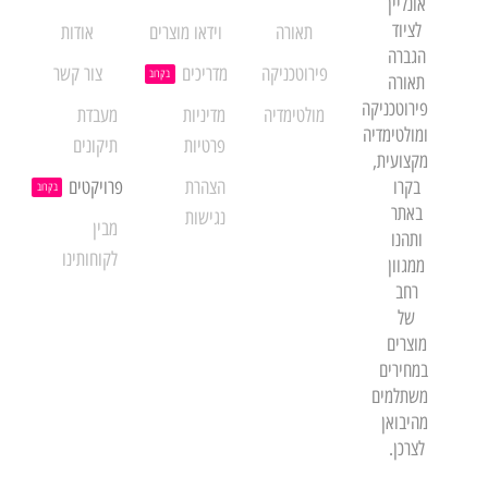
אונליין
לציוד
תאורה
וידאו מוצרים
אודות
הגברה
פירוטכניקה
מדריכים
צור קשר
בקרוב
תאורה
פירוטכניקה
מולטימדיה
מדיניות
מעבדת
ומולטימדיה
פרטיות
תיקונים
מקצועית,
בקרו
הצהרת
פרויקטים
בקרוב
באתר
נגישות
מבין
ותהנו
לקוחותינו
ממגוון
רחב
של
מוצרים
במחירים
משתלמים
מהיבואן
לצרכן.