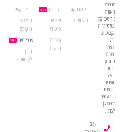
הגברה
פירוטכניקה
מדריכים
צור קשר
בקרוב
תאורה
פירוטכניקה
מולטימדיה
מדיניות
מעבדת
ומולטימדיה
פרטיות
תיקונים
מקצועית,
בקרו
הצהרת
פרויקטים
בקרוב
באתר
נגישות
מבין
ותהנו
לקוחותינו
ממגוון
רחב
של
מוצרים
במחירים
משתלמים
מהיבואן
לצרכן.
03-