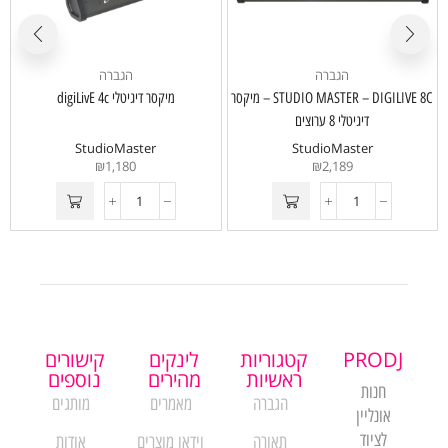
הגברה
הגברה
STUDIO MASTER – DIGILIVE 8C – מיקסר
מיקסר דיגיטלי digiLivE 4c
דיגיטלי 8 ערוצים
StudioMaster
StudioMaster
₪
1,180
₪
2,189
PRODJ
קטגוריות
לינקים
קישורים
ראשיות
מהירים
נוספים
חנות
הגברה
מאמרים
מותגים
אונליין
לציוד
תאורה
וידאו מוצרים
אודות