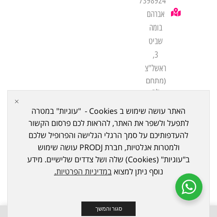
7398924
אברהם
בומה
שביט
3,
ראשל"צ
(מתחם
לב
שורק
האתר עושה שימוש ב Cookies - "עוגיות" במטרה
ביתן
לתפעל ולשפר את האתר, להראות לכם פרסום הקשור
21)
להעדפותיכם על סמך הרגלי הגלישה והפרופיל שלכם
ולמטרות אנלטיות, חברת PRODJ עושה שימוש
ב"עוגיות" (Cookies) שלה ושל צדדים שלישיים. מידע
נוסף ניתן למצוא
במדיניות הפרטיות
.
כל הזכויות שמורות ל © 2023
PRODJ
. נבנה ע"י Meni Bazov
סגור והמשך
0
0