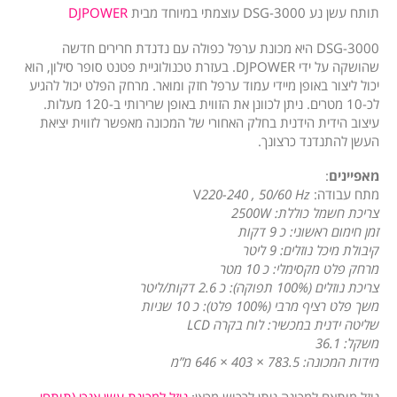
תותח עשן נע DSG-3000 עוצמתי במיוחד מבית
DJPOWER
DSG-3000 היא מכונת ערפל כפולה עם נדנדת חרירים חדשה
שהושקה על ידי DJPOWER. בעזרת טכנולוגיית פטנט סופר סילון, הוא
יכול ליצור באופן מיידי עמוד ערפל חזק ומואר. מרחק הפלט יכול להגיע
לכ-10 מטרים. ניתן לכוונן את הזווית באופן שרירותי ב-120 מעלות.
עיצוב הידית הידנית בחלק האחורי של המכונה מאפשר לזווית יציאת
העשן להתנדנד כרצונך.
מאפיינים
:
מתח עבודה: V
220-240 , 50/60 Hz
צריכת חשמל כוללת: 2500W
זמן חימום ראשוני: כ 9 דקות
קיבולת מיכל נוזלים: 9 ליטר
מרחק פלט מקסימלי: כ 10 מטר
צריכת נוזלים (100% תפוקה): כ 2.6 דקות/ליטר
משך פלט רציף מרבי (100% פלט): כ 10 שניות
שליטה ידנית במכשיר: לוח בקרה LCD
משקל: 36.1
מידות המכונה: 783.5 × 403 × 646 מ”מ