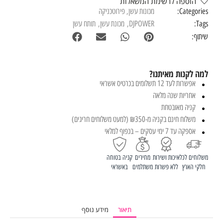
הוספה לרשימת המשאלות
Categories:
מכונות עשן
,
פירוטכניקה
Tags:
DJPOWER
,
מכונת עשן
,
תותח עשן
שיתוף:
למה לקנות מאיתנו?
אפשרות לעד 12 תשלומים בכרטיס אשראי
אחריות שנה מלאה
קניה מאובטחת
משלוח חינם בקניה מ-₪350 (למעט משלוחים חריגים)
אספקה עד 7 ימי עסקים – בכפוף למלאי
משלוחים לכל
איכות ושירות
מחירים
קניה בטוחה
חלקי הארץ
ללא פשרות
משתלמים
באשראי
תיאור
מידע נוסף