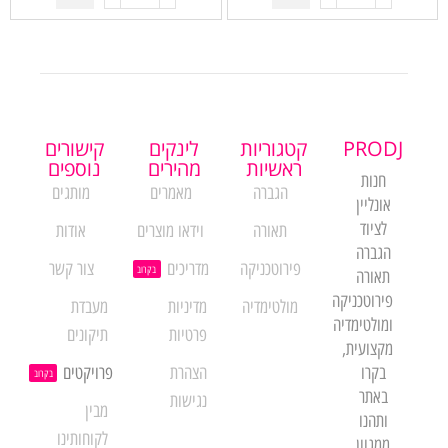
PRODJ
קטגוריות
לינקים
קישורים
ראשיות
מהירים
נוספים
חנות
הגברה
מאמרים
מותגים
אונליין
לציוד
תאורה
וידאו מוצרים
אודות
הגברה
פירוטכניקה
מדריכים
צור קשר
בקרוב
תאורה
פירוטכניקה
מולטימדיה
מדיניות
מעבדת
ומולטימדיה
פרטיות
תיקונים
מקצועית,
בקרו
הצהרת
פרויקטים
בקרוב
באתר
נגישות
מבין
ותהנו
לקוחותינו
ממגוון