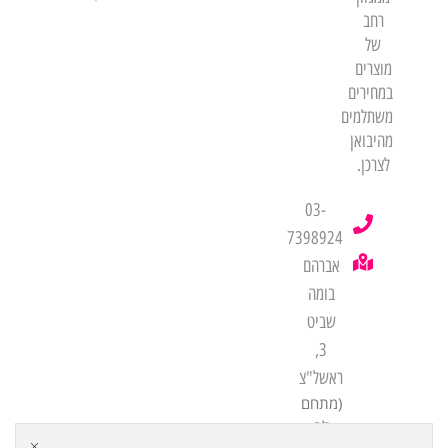
רחב
של
מוצרים
במחירים
משתלמים
מהיבואן
לצרכן.
03-
7398924
אברהם
בומה
שביט
3,
ראשל"צ
(מתחם
לב