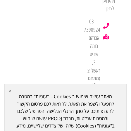
מהיבואן
לצרכן.
03-
7398924
אברהם
בומה
שביט
3,
ראשל"צ
(מתחם
לב
שורק
האתר עושה שימוש ב Cookies - "עוגיות" במטרה
ביתן
לתפעל ולשפר את האתר, להראות לכם פרסום הקשור
21)
להעדפותיכם על סמך הרגלי הגלישה והפרופיל שלכם
ולמטרות אנלטיות, חברת PRODJ עושה שימוש
ב"עוגיות" (Cookies) שלה ושל צדדים שלישיים. מידע