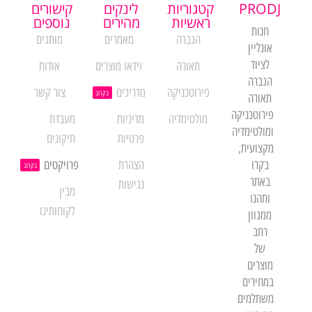
PRODJ
קטגוריות
לינקים
קישורים
ראשיות
מהירים
נוספים
חנות
הגברה
מאמרים
מותגים
אונליין
לציוד
תאורה
וידאו מוצרים
אודות
הגברה
פירוטכניקה
מדריכים
צור קשר
בקרוב
תאורה
פירוטכניקה
מולטימדיה
מדיניות
מעבדת
ומולטימדיה
פרטיות
תיקונים
מקצועית,
בקרו
הצהרת
פרויקטים
בקרוב
באתר
נגישות
מבין
ותהנו
לקוחותינו
ממגוון
רחב
של
מוצרים
במחירים
משתלמים