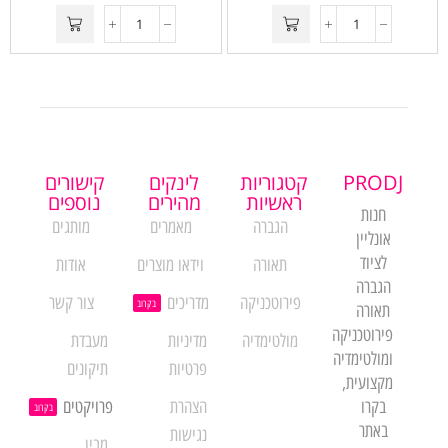
PRODJ
קטגוריות
לינקים
קישורים
ראשיות
מהירים
נוספים
חנות
הגברה
מאמרים
מותגים
אונליין
לציוד
תאורה
וידאו מוצרים
אודות
הגברה
פירוטכניקה
מדריכים
צור קשר
בקרוב
תאורה
פירוטכניקה
מולטימדיה
מדיניות
מעבדת
ומולטימדיה
פרטיות
תיקונים
מקצועית,
בקרו
הצהרת
פרויקטים
בקרוב
באתר
נגישות
מבין