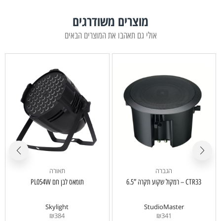
מוצרים משודרגים
אולי גם תאהבו את המוצרים הבאים
הגברה
תאורה
CTR33 – רמקול שקוע תקרה 6.5″
תומאס לבן חם PL054W
Skylight
StudioMaster
₪
384
₪
341