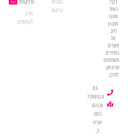
בקרו
הצהרת
פרויקטים
בקרוב
באתר
נגישות
מבין
ותהנו
לקוחותינו
ממגוון
רחב
של
מוצרים
במחירים
משתלמים
מהיבואן
לצרכן.
03-
7398924
אברהם
בומה
שביט
3,