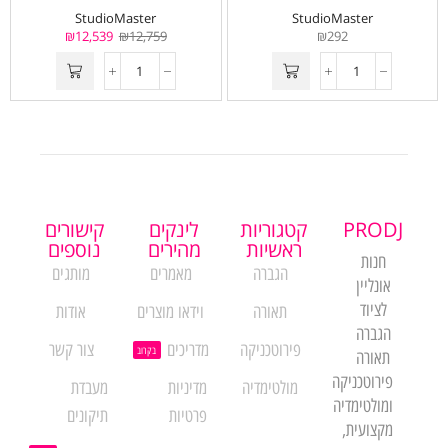
StudioMaster
StudioMaster
₪
12,539
₪
12,759
₪
292
PRODJ
קטגוריות
לינקים
קישורים
ראשיות
מהירים
נוספים
חנות
הגברה
מאמרים
מותגים
אונליין
לציוד
תאורה
וידאו מוצרים
אודות
הגברה
פירוטכניקה
מדריכים
צור קשר
בקרוב
תאורה
פירוטכניקה
מולטימדיה
מדיניות
מעבדת
ומולטימדיה
פרטיות
תיקונים
מקצועית,