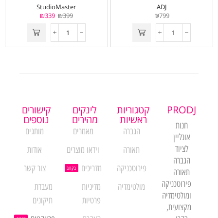
StudioMaster
ADJ
₪
339
₪
399
₪
799
PRODJ
קטגוריות
לינקים
קישורים
ראשיות
מהירים
נוספים
חנות
הגברה
מאמרים
מותגים
אונליין
לציוד
תאורה
וידאו מוצרים
אודות
הגברה
פירוטכניקה
מדריכים
צור קשר
בקרוב
תאורה
פירוטכניקה
מולטימדיה
מדיניות
מעבדת
ומולטימדיה
פרטיות
תיקונים
מקצועית,