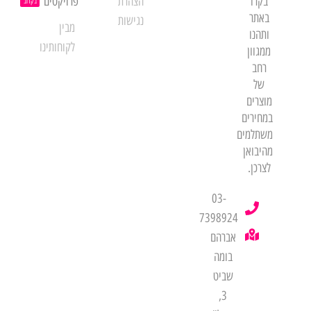
בקרו
הצהרת
פרויקטים
בקרוב
באתר
נגישות
מבין
ותהנו
לקוחותינו
ממגוון
רחב
של
מוצרים
במחירים
משתלמים
מהיבואן
לצרכן.
03-
7398924
אברהם
בומה
שביט
3,