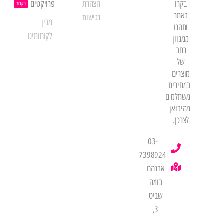
בקרו
הצהרת
פרויקטים
בקרוב
באתר
נגישות
מבין
ותהנו
לקוחותינו
ממגוון
רחב
של
מוצרים
במחירים
משתלמים
מהיבואן
לצרכן.
03-
7398924
אברהם
בומה
שביט
3,