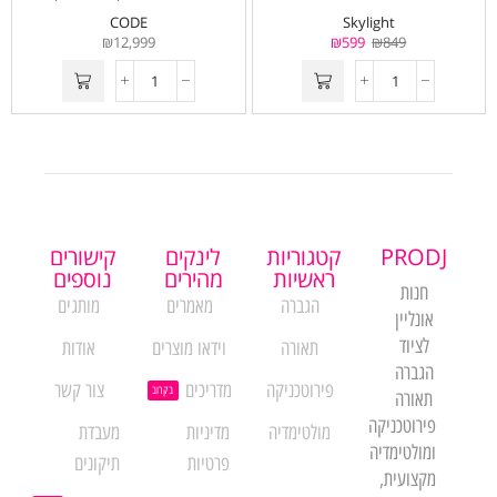
CODE
Skylight
₪
12,999
₪
599
₪
849
PRODJ
קטגוריות
לינקים
קישורים
ראשיות
מהירים
נוספים
חנות
הגברה
מאמרים
מותגים
אונליין
לציוד
תאורה
וידאו מוצרים
אודות
הגברה
פירוטכניקה
מדריכים
צור קשר
בקרוב
תאורה
פירוטכניקה
מולטימדיה
מדיניות
מעבדת
ומולטימדיה
פרטיות
תיקונים
מקצועית,