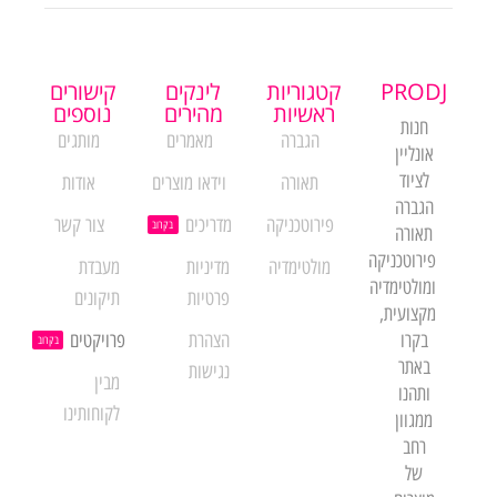
PRODJ
קטגוריות
לינקים
קישורים
ראשיות
מהירים
נוספים
חנות
הגברה
מאמרים
מותגים
אונליין
לציוד
תאורה
וידאו מוצרים
אודות
הגברה
פירוטכניקה
מדריכים
צור קשר
בקרוב
תאורה
פירוטכניקה
מולטימדיה
מדיניות
מעבדת
ומולטימדיה
פרטיות
תיקונים
מקצועית,
בקרו
הצהרת
פרויקטים
בקרוב
באתר
נגישות
מבין
ותהנו
לקוחותינו
ממגוון
רחב
של