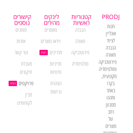
PRODJ
קטגוריות
לינקים
קישורים
ראשיות
מהירים
נוספים
חנות
הגברה
מאמרים
מותגים
אונליין
לציוד
תאורה
וידאו מוצרים
אודות
הגברה
פירוטכניקה
מדריכים
צור קשר
בקרוב
תאורה
פירוטכניקה
מולטימדיה
מדיניות
מעבדת
ומולטימדיה
פרטיות
תיקונים
מקצועית,
בקרו
הצהרת
פרויקטים
בקרוב
באתר
נגישות
מבין
ותהנו
לקוחותינו
ממגוון
רחב
של
מוצרים