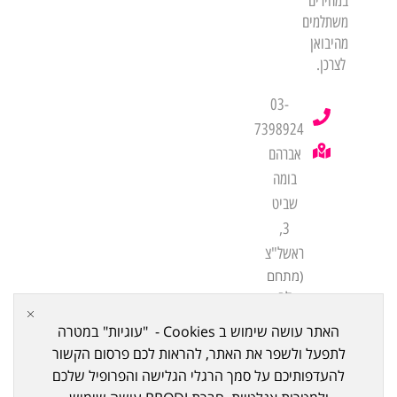
במחירים
משתלמים
מהיבואן
לצרכן.
03-
7398924
אברהם
בומה
שביט
3,
ראשל"צ
(מתחם
לב
שורק
האתר עושה שימוש ב Cookies - "עוגיות" במטרה
ביתן
לתפעל ולשפר את האתר, להראות לכם פרסום הקשור
21)
להעדפותיכם על סמך הרגלי הגלישה והפרופיל שלכם