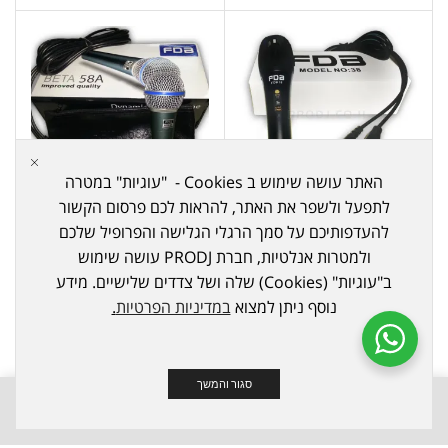
האתר עושה שימוש ב Cookies - "עוגיות" במטרה
לתפעל ולשפר את האתר, להראות לכם פרסום הקשור
הגברה
,
מיקרופונים
,
מיקרופונים
הגברה
,
מיקרופונים
,
מיקרופונים
להעדפותיכם על סמך הרגלי הגלישה והפרופיל שלכם
דינמיים
דינמיים
ולמטרות אנלטיות, חברת PRODJ עושה שימוש
FDB – BETA 58A –
FDB – 38 DYNAMIC
ב"עוגיות" (Cookies) שלה ושל צדדים שלישיים. מידע
MICROPHONE –
מיקרופון דינמי
נוסף ניתן למצוא
במדיניות הפרטיות
.
מיקרופון דינמי
FDB
FDB
₪
124
₪
76
סגור והמשך
0
0
חנות
משאלות
השוואה
עוד