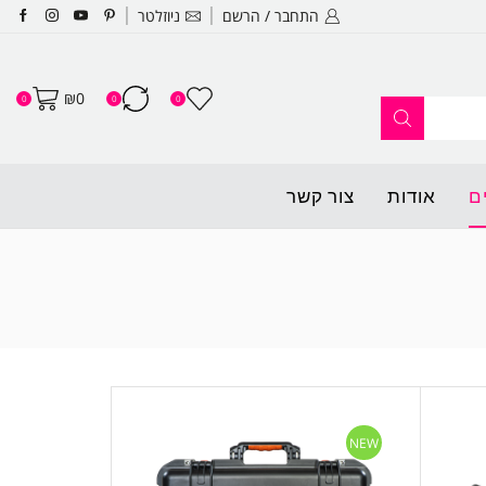
התחבר / הרשם
ניוזלטר
האתר החדש שלנו עלה לאוויר ופתו
₪
0
0
0
0
ם
אודות
צור קשר
NEW