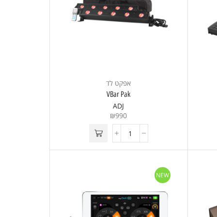
אפקט לד
VBar Pak
ADJ
₪
990
NEW