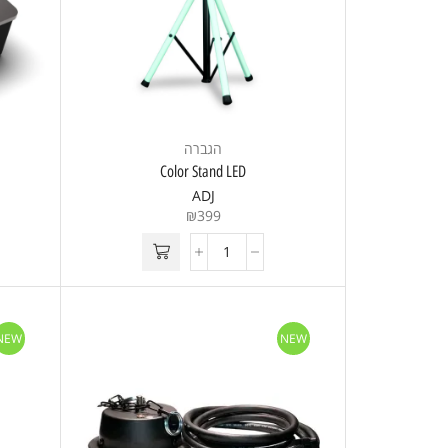
הגברה
Color Stand LED
ADJ
₪
399
NEW
NEW