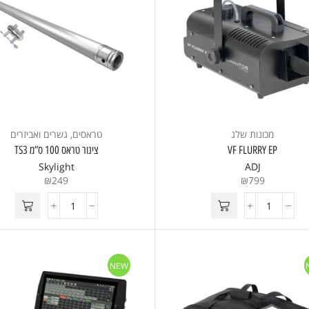
מכונות שלג
טראסים, גשרים ואביזרים
VF FLURRY EP
צינור טראס 100 ס”מ TS3
Skylight
ADJ
₪
249
₪
799
NEW