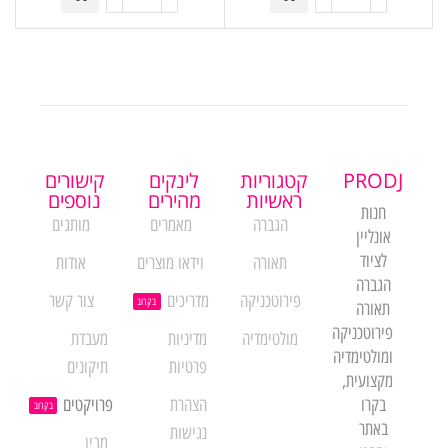
PRODJ
קטגוריות
לינקים
קישורים
ראשיות
מהירים
נוספים
חנות
הגברה
מאמרים
מותגים
אונליין
לציוד
תאורה
וידאו מוצרים
אודות
הגברה
פירוטכניקה
מדריכים
צור קשר
בקרוב
תאורה
פירוטכניקה
מולטימדיה
מדיניות
מעבדת
ומולטימדיה
פרטיות
תיקונים
מקצועית,
בקרו
הצהרת
פרויקטים
בקרוב
באתר
נגישות
מבין