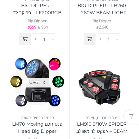
BIG DIPPER –
BIG DIPPER – LB260
260W BEAM LIGHT –
LF200RGB – פליקר לד
פנס חכם
צבעוני
Big Dipper
Big Dipper
₪
599
₪
934
₪
2,640
מבצע
המלאי אזל
פנסים חכמים
,
תאורה
פנסים חכמים
,
תאורה
LM910 9*10W SPIDER
פנס חכם LM70 Moving
BEAM – אפקט לד משולב
Head Big Dipper
לייזר