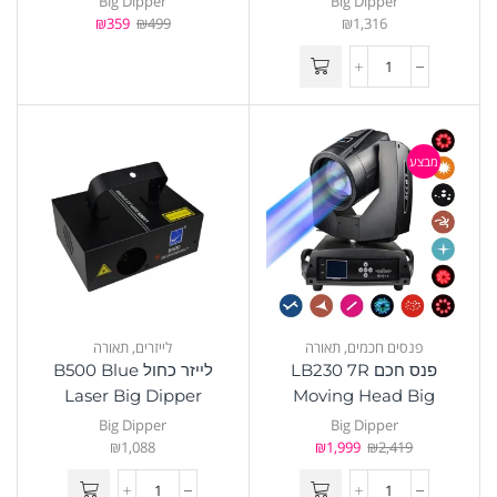
Big Dipper
Big Dipper
₪
359
₪
499
₪
1,316
מבצע
פנסים חכמים
,
תאורה
לייזרים
,
תאורה
פנס חכם LB230 7R
לייזר כחול B500 Blue
Laser Big Dipper
Moving Head Big
Dipper
Big Dipper
Big Dipper
₪
1,088
₪
1,999
₪
2,419