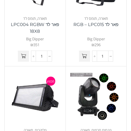
תאורה
,
תומס לד
תאורה
,
תומס לד
פאר לד RGB – LPC015
פאר לד LPC004 RGBW
18X8
Big Dipper
Big Dipper
₪
351
₪
296
מבצע
פנסים חכמים
,
תאורה
פליקרים
,
תאורה