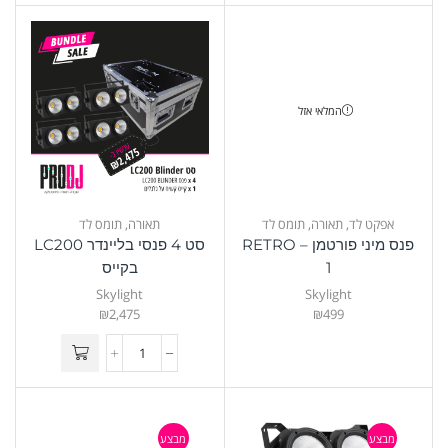
המלאי אזל
אפקט לד
,
תאורה
,
תומס לד
תאורה
,
תומס לד
פנס מיני פורטמן – RETRO
סט 4 פנסי בליינדר LC200
1
בקייס
Skylight
Skylight
₪
2,475
₪
499
מבצע
מבצע