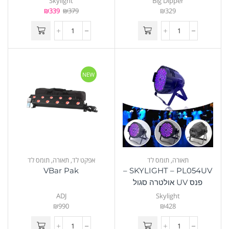
Skylight
Big Dipper
₪
339
₪
379
₪
329
NEW
תאורה
,
תומס לד
אפקט לד
,
תאורה
,
תומס לד
VBar Pak
SKYLIGHT – PL054UV –
פנס UV אולטרה סגול
ADJ
Skylight
₪
990
₪
428