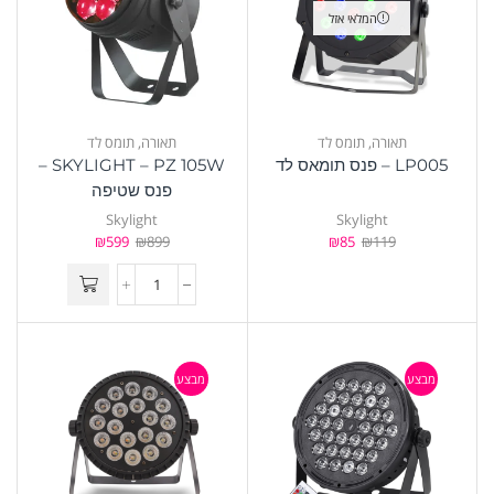
המלאי אזל
תאורה
,
תומס לד
תאורה
,
תומס לד
LP005 – פנס תומאס לד
SKYLIGHT – PZ 105W –
פנס שטיפה
Skylight
Skylight
₪
599
₪
899
₪
85
₪
119
מבצע
מבצע