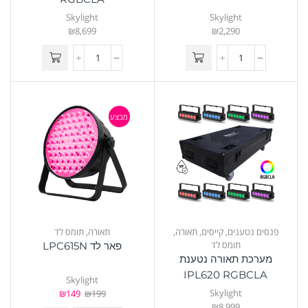
Skylight
Skylight
₪
8,699
₪
2,290
מבצע
פנסים נטענים
,
קייסים
,
תאורה
,
תאורה
,
תומס לד
תומס לד
פאר לד LPC615N
מערכת תאורה נטענת
IPL620 RGBCLA
Skylight
Skylight
₪
149
₪
199
₪
8,999