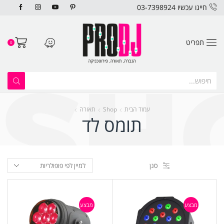
חייגו עכשיו 03-7398924
תפריט
0
עמוד הבית
Shop
תאורה
תומס לד
סנן
מבצע
מבצע