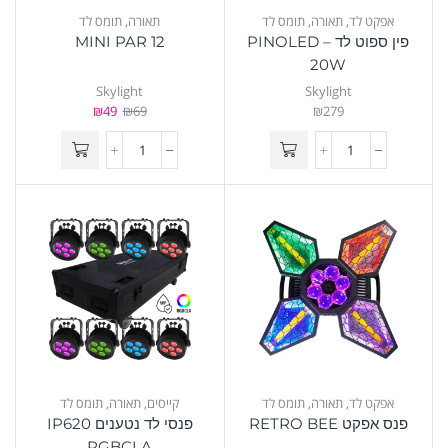
אפקט לד
,
תאורה
,
תומס לד
תאורה
,
תומס לד
פין ספוט לד – PINOLED
MINI PAR 12
20W
Skylight
Skylight
₪
49
₪
69
₪
279
אפקט לד
,
תאורה
,
תומס לד
קייסים
,
תאורה
,
תומס לד
פנס אפקט RETRO BEE
פנסי לד נטענים IP620
RGBCLA