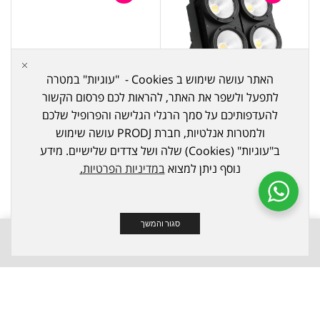
האתר עושה שימוש ב Cookies - "עוגיות" במטרה
לתפעל ולשפר את האתר, להראות לכם פרסום הקשור
תאורה
,
תומס לד
תאורה
,
תומס לד
להעדפותיכם על סמך הרגלי הגלישה והפרופיל שלכם
פנס FOUR LIGHT LED –
פנס TWO LIGHT LED –
ולמטרות אנלטיות, חברת PRODJ עושה שימוש
LC200
LC400
ב"עוגיות" (Cookies) שלה ושל צדדים שלישיים. מידע
Skylight
Skylight
נוסף ניתן למצוא
במדיניות הפרטיות
.
₪
449
₪
599
₪
599
₪
1,099
סגור והמשך
0
0
חנות
משאלות
השוואה
עוד
מבצע
מבצע