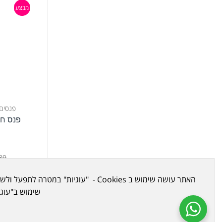
מבצע
פנסים
פנס חכם V3
t
89
שימוש ב"עוגיות" (Cookies) שלה ושל צדדים שלישיים. 
מבצע