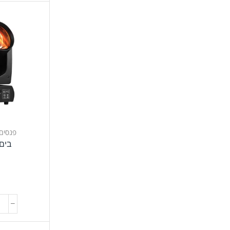
פנסים
בים לד
t