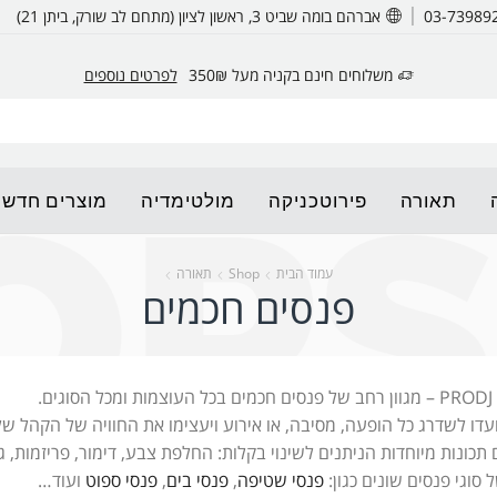
אברהם בומה שביט 3, ראשון לציון (מתחם לב שורק, ביתן 21)
משלוחים חינם בקניה מעל 350₪
לפרטים נוספים
תאורה
פירוטכניקה
מולטימדיה
מוצרים חדשי
עמוד הבית
Shop
תאורה
פנסים חכמים
ם.
עדו לשדרג כל הופעה, מסיבה, או אירוע ויעצימו את החוויה של הקהל שלכ
כונות מיוחדות הניתנים לשינוי בקלות: החלפת צבע, דימור, פריזמות, גוב
ל סוגי פנסים שונים כגון:
פנסי שטיפה
,
פנסי בים
,
פנסי ספוט
ועוד…