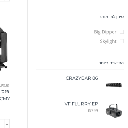
סינון לפי מותג
Big Dipper
Skylight
החדשים ביותר
CRAZYBAR 86
פנסים
פנס ח
0CMY
VF FLURRY EP
t
₪
799