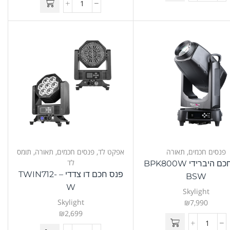
פנסים חכמים
,
תאורה
אפקט לד
,
פנסים חכמים
,
תאורה
,
תומס
לד
פנס חכם היברידי BPK800W
פנס חכם דו צדדי – TWIN712-
BSW
W
Skylight
Skylight
₪
7,990
₪
2,699