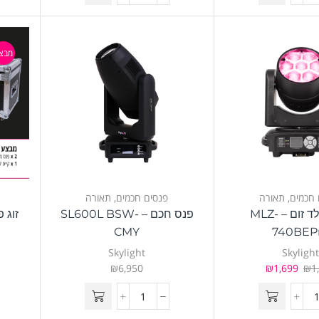
מבצ
 חכמים
,
תאורה
פנסים חכמים
,
תאורה
מובינג לד זום – MLZ-
פנס חכם – SL600L BSW-
זוג פנסי
CMY
740BEP
Skylight
Skyligh
₪
6,950
₪
1,699
₪
1