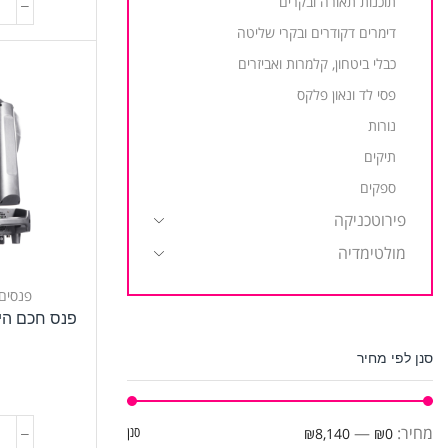
תוכנות תאורה ובקרים
דימרים דקודרים ובקרי שליטה
כבלי ביטחון, קלמרות ואביזרים
פסי לד ונאון פלקס
נורות
תיקים
ספקים
פירוטכניקה
מולטימדיה
פנסים
פנס חכם היברידי 
סנן לפי מחיר
t
מחיר:
—
₪0
₪8,140
סנן