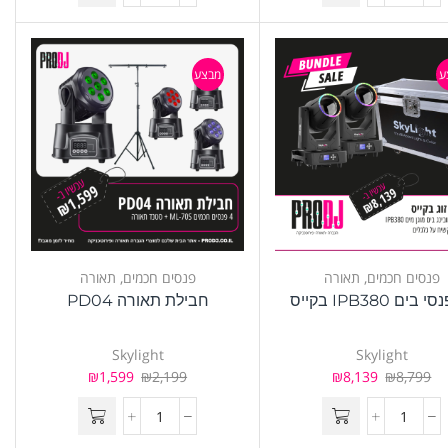
ע
מבצע
פנסים חכמים
,
תאורה
פנסים חכמים
,
תאורה
 בים IPB380 בקייס
חבילת תאורה PD04
Skylight
Skylight
₪
1,599
₪
2,199
₪
8,139
₪
8,799