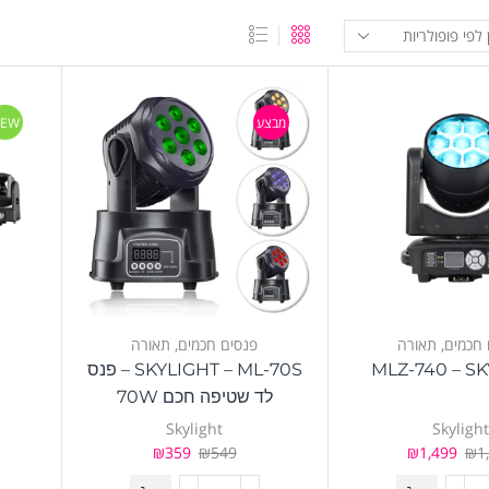
מבצע
EW
 חכמים
,
תאורה
פנסים חכמים
,
תאורה
MLZ-740 – S
SKYLIGHT – ML-70S – פנס
לד שטיפה חכם 70W
Skylight
Skyligh
₪
359
₪
549
₪
1,499
₪
1