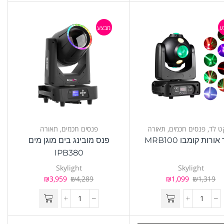
ע
מבצע
ט לד
,
פנסים חכמים
,
תאורה
פנסים חכמים
,
תאורה
ורות קומבו MRB100
פנס מובינג בים מוגן מים
IPB380
Skylight
Skylight
₪
3,959
₪
4,289
₪
1,099
₪
1,319