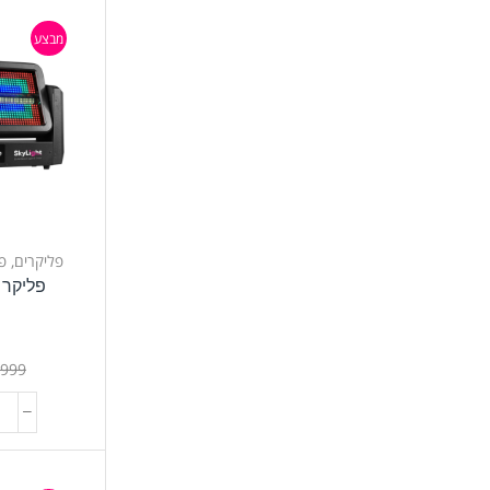
מבצע
פליקרים
,
פ
פליקר נע 00
t
,999