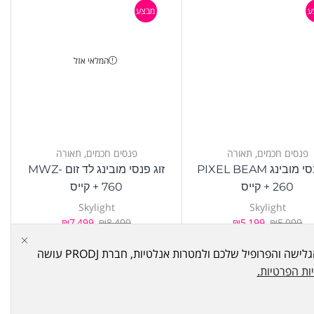
ע
מבצע
המלאי אזל
פנסים חכמים
,
תאורה
פנסים חכמים
,
תאורה
זוג פנסי מובינג PIXEL BEAM
זוג פנסי מובינג לד זום MWZ-
260 + קייס
760 + קייס
Skylight
Skylight
₪
7,499
₪
8,499
₪
5,199
₪
5,999
האתר עושה שימוש ב Cookies - "עוגיות" במטרה לתפעל ולשפר את האתר, להראות לכם פרסום הקשור להעדפותיכם על סמך הרגלי הגלישה והפרופיל שלכם ולמטרות אנלטיות, חברת PRODJ עושה
ות הפרטיות
.
ע
מבצע