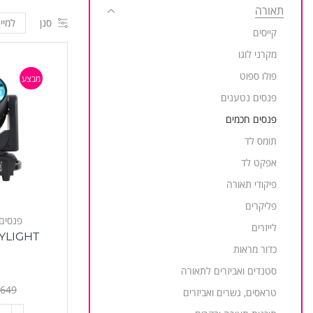
תאורה
סנן
קייסים
מקרני לוגו
פולו ספוט
מבצע
פנסים נטענים
פנסים חכמים
תומס לד
אפקט לד
פיקודי תאורה
פליקרים
פנסים
לייזרים
KYLIGHT
כדור מראות
סטנדים ואביזרים לתאורה
t
,649
טראסים, גשרים ואביזרים