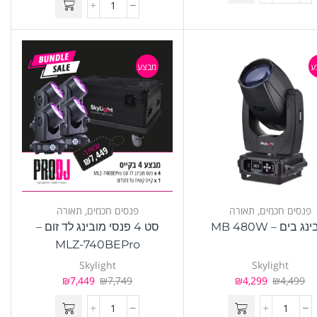
ע
מבצע
פנסים חכמים
,
תאורה
פנסים חכמים
,
תאורה
ג בים – MB 480W
סט 4 פנסי מובינג לד זום –
MLZ-740BEPro
Skylight
Skylight
₪
7,449
₪
7,749
₪
4,299
₪
4,499