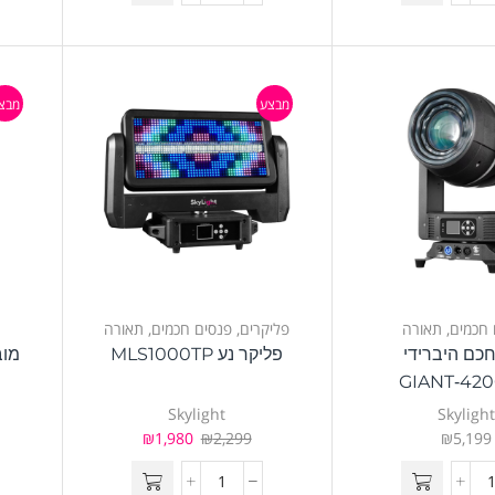
מבצע
מבצ
 חכמים
,
תאורה
פליקרים
,
פנסים חכמים
,
תאורה
כם היברידי
פליקר נע MLS1000TP
מובינ
GIANT‑42
Skylight
Skyligh
₪
1,980
₪
2,299
₪
5,199