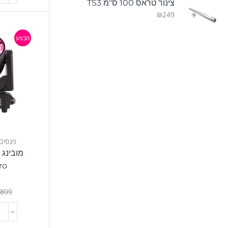
צינור טראס 100 ס"מ TS3
₪
249
מבצע
פנסים
ro
t
,899