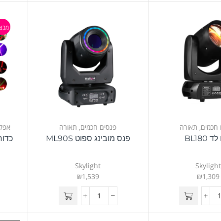
מבצ
 חכמים
,
תאורה
פנסים חכמים
,
תאורה
אפק
 BL180
פנס מובינג ספוט ML90S
כדור א
Skylight
Skyligh
₪
1,539
₪
1,309