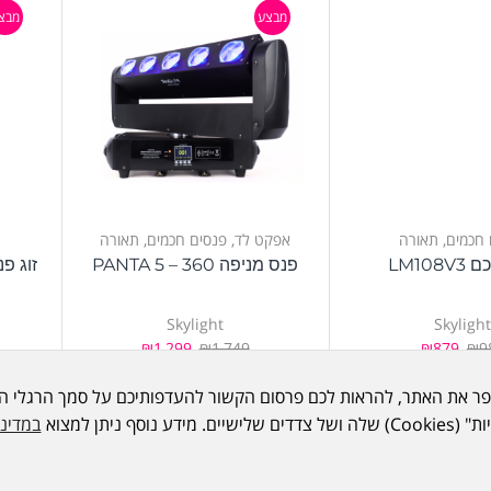
מבצע
מבצ
 חכמים
,
תאורה
אפקט לד
,
פנסים חכמים
,
תאורה
LM108
פנס מניפה 360 – PANTA 5
Skylight
Skyligh
₪
1,299
₪
1,749
₪
879
₪
9
מידע נוסף ניתן למצוא
במדיני
מבצע
מבצ