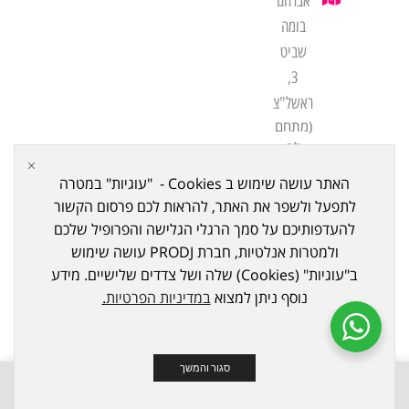
אברהם
בומה
שביט
3,
ראשל"צ
(מתחם
לב
שורק
האתר עושה שימוש ב Cookies - "עוגיות" במטרה
ביתן
לתפעל ולשפר את האתר, להראות לכם פרסום הקשור
21)
להעדפותיכם על סמך הרגלי הגלישה והפרופיל שלכם
ולמטרות אנלטיות, חברת PRODJ עושה שימוש
ב"עוגיות" (Cookies) שלה ושל צדדים שלישיים. מידע
נוסף ניתן למצוא
במדיניות הפרטיות
.
כל הזכויות שמורות ל © 2023
PRODJ
. נבנה ע"י Meni Bazov
סגור והמשך
0
0
חנות
משאלות
השוואה
עוד