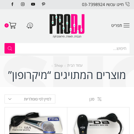
חייגו עכשיו 03-7398924
תפריט
0
עמוד הבית
Shop
מוצרים המתויגים “מיקרופון”
סנן