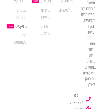
פירוטכניקה
מדריכים
צור קשר
בקרוב
תאורה
פירוטכניקה
מולטימדיה
מדיניות
מעבדת
ומולטימדיה
פרטיות
תיקונים
מקצועית,
בקרו
הצהרת
פרויקטים
בקרוב
באתר
נגישות
מבין
ותהנו
לקוחותינו
ממגוון
רחב
של
מוצרים
במחירים
משתלמים
מהיבואן
לצרכן.
03-
7398924