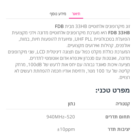
תיאור
מידע נוסף
זוג מיקרופונים אלחוטיים 33HB מבית
FDB
FDB 33HB
היא מערכת מיקרופונים אלחוטיים מדונה וידני מקצועית
הפועלת בטכנולוגיית UHF PLL, ומיועדת להופעות חיות, במות,
אולפנים, קהילות ואירועים מקצועיים.
המערכת כוללת מקלט כפול עם תצוגה דיגיטלית LCD, שני מיקרופונים
מדונה, ואנטנות עם סנכרון אינפרא אדום אוטומטי לתדרים.
מציעה איכות סאונד גבוהה עם יחס אות לרעש של 100dB, מרחק
קליטה של עד 100 מטר, ודחיסת אודיו חכמה להפחתת רעשים לא
רצויים.
מפרט טכני:
קטגוריה
נתון
תחום תדרים
520–940MHz
יציבות תדר
±10ppm