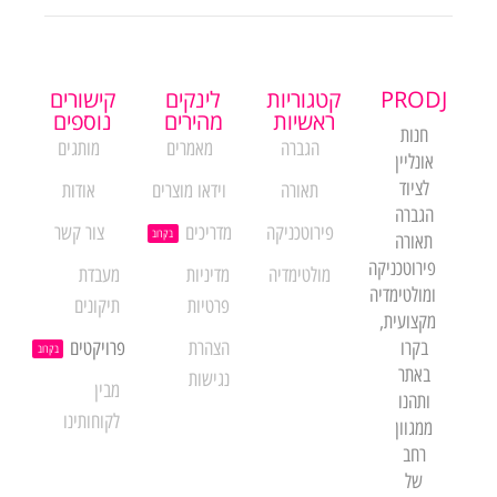
PRODJ
קטגוריות
לינקים
קישורים
ראשיות
מהירים
נוספים
חנות
הגברה
מאמרים
מותגים
אונליין
לציוד
תאורה
וידאו מוצרים
אודות
הגברה
פירוטכניקה
מדריכים
צור קשר
בקרוב
תאורה
פירוטכניקה
מולטימדיה
מדיניות
מעבדת
ומולטימדיה
פרטיות
תיקונים
מקצועית,
בקרו
הצהרת
פרויקטים
בקרוב
באתר
נגישות
מבין
ותהנו
לקוחותינו
ממגוון
רחב
של