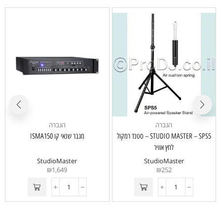
הגברה
הגברה
STUDIO MASTER – SPS5 – סטנד רמקול
מגבר שנאי קו ISMA150
S
לחץ אוויר
StudioMaster
StudioMaster
₪
1,649
₪
252