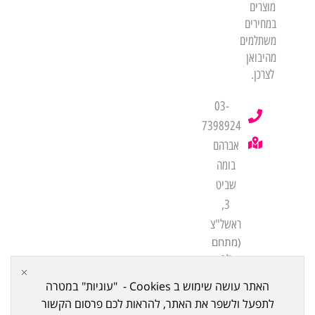
מוצרים
במחירים
משתלמים
מהיבואן
לצרכן.
03-
7398924
אברהם
בומה
שביט
3,
ראשל"צ
(מתחם
לב
שורק
האתר עושה שימוש ב Cookies - "עוגיות" במטרה
ביתן
לתפעל ולשפר את האתר, להראות לכם פרסום הקשור
21)