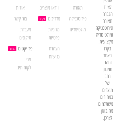
אונליין
לציוד
תאורה
וידאו מוצרים
אודות
הגברה
פירוטכניקה
מדריכים
צור קשר
בקרוב
תאורה
פירוטכניקה
מולטימדיה
מדיניות
מעבדת
ומולטימדיה
פרטיות
תיקונים
מקצועית,
בקרו
הצהרת
פרויקטים
בקרוב
באתר
נגישות
מבין
ותהנו
לקוחותינו
ממגוון
רחב
של
מוצרים
במחירים
משתלמים
מהיבואן
לצרכן.