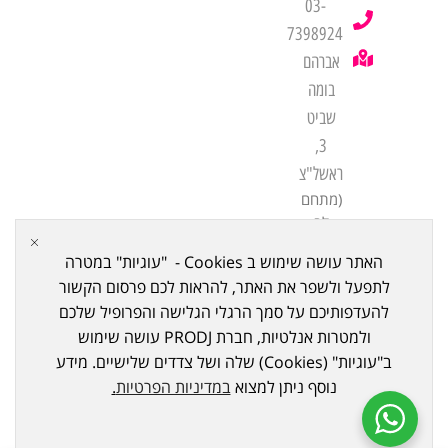
03-
7398924
אברהם
בומה
שביט
3,
ראשל"צ
(מתחם
לב
שורק
האתר עושה שימוש ב Cookies - "עוגיות" במטרה
ביתן
לתפעל ולשפר את האתר, להראות לכם פרסום הקשור
21)
להעדפותיכם על סמך הרגלי הגלישה והפרופיל שלכם
ולמטרות אנלטיות, חברת PRODJ עושה שימוש
ב"עוגיות" (Cookies) שלה ושל צדדים שלישיים. מידע
נוסף ניתן למצוא
במדיניות הפרטיות
.
כל הזכויות שמורות ל © 2023
PRODJ
. נבנה ע"י Meni Bazov