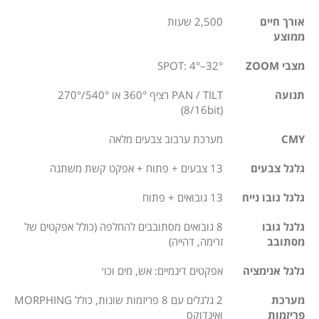
אורך חיים
2,500 שעות
ממוצע
מצבי ZOOM
SPOT: 4°–32°
תנועה
PAN / TILT רציף 360° או 540°/270°
(8/16bit)
CMY
מערכת ערבוב צבעים מלאה
גלגל צבעים
13 צבעים + פתוח + אפקט קשת משתנה
גלגל גובו נייח
13 גובואים + פתוח
גלגל גובו
8 גובואים מסתובבים להחלפה (כולל אפקטים של
מסתובב
זרימה, דהייה)
גלגל אנימציה
אפקטים דינמיים: אש, מים וכו׳
מערכת
2 גלגלים עם 8 פריזמות שונות, כולל MORPHING
פריזמות
ואינדוקס