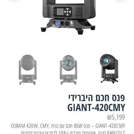
פנס חכם היברידי
GIANT‑420CMY
₪
5,199
GIANT‑420CMY – פנס BSW חכם עם נורת OSRAM 420W, CMY,
PAN/TILT רציף, אפקטים מובנים ו-108 לדים צבעוניים קדמיים.