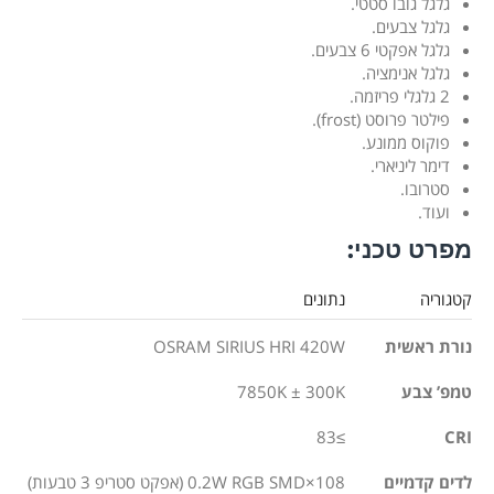
גלגל גובו סטטי.
גלגל צבעים.
גלגל אפקטי 6 צבעים.
גלגל אנימציה.
2 גלגלי פריזמה.
פילטר פרוסט (frost).
פוקוס ממונע.
דימר ליניארי.
סטרובו.
ועוד.
מפרט טכני:
קטגוריה
נתונים
נורת ראשית
OSRAM SIRIUS HRI 420W
טמפ’ צבע
7850K ± 300K
≥83
CRI
לדים קדמיים
108×0.2W RGB SMD (אפקט סטריפ 3 טבעות)