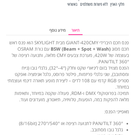
חלקי הארץ
ללא פשרות
משתלמים
באשראי
תיאור
מידע נוסף
פנס חכם היברידי GIANT‑420CMY מבית SKYLIGHT הוא פנס ראש
חכם מסוג
BSW (Beam + Spot + Wash)
עם נורת OSRAM
בעוצמה של 420W, מערכת צבעים CMY מלאה, ותנועה רציפה של
PAN/TILT 360°.
הפנס מצויד בזום ליניארי שקט וחלק (4°–32°), גלגלי גובו (נייח
ומסתובב), שני גלגלי פריזמות, פילטר פרוסט, גלגל אנימציה ואפקט
סטריפ RGB קדמי עם 108 לדים – ליצירת מופע תאורה דינמי ועוצמתי
במיוחד.
תמיכה בפרוטוקולי DMX ו‑RDM, פעולה שקטה במיוחד, ותאימות
מלאה להפקות במה, הופעות, טלוויזיה, תיאטרון, מועדונים ועוד.
מאפייני הפנס:
PAN/TILT 360° לתנועה רציפה או 540°/270° (8/16bit)
גלגל גובו מסתובב.