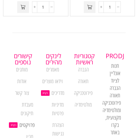
PRODJ
קטגוריות
לינקים
קישורים
ראשיות
מהירים
נוספים
חנות
הגברה
מאמרים
מותגים
אונליין
לציוד
תאורה
וידאו מוצרים
אודות
הגברה
פירוטכניקה
מדריכים
צור קשר
בקרוב
תאורה
פירוטכניקה
מולטימדיה
מדיניות
מעבדת
ומולטימדיה
פרטיות
תיקונים
מקצועית,
בקרו
הצהרת
פרויקטים
בקרוב
באתר
נגישות
מבין