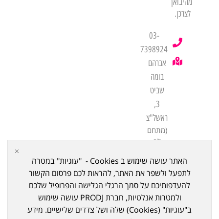
מהיבואן
לצרכן.
03-
7398924
אברהם
בומה
שביט
3,
ראשל"צ
(מתחם
לב
שורק
האתר עושה שימוש ב Cookies - "עוגיות" במטרה
ביתן
לתפעל ולשפר את האתר, להראות לכם פרסום הקשור
21)
להעדפותיכם על סמך הרגלי הגלישה והפרופיל שלכם
ולמטרות אנלטיות, חברת PRODJ עושה שימוש
ב"עוגיות" (Cookies) שלה ושל צדדים שלישיים. מידע