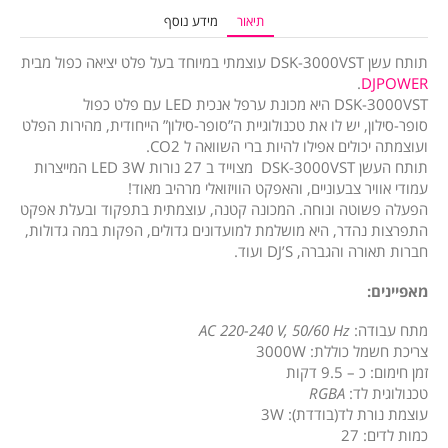
תיאור
מידע נוסף
תותח עשן DSK-3000VST עוצמתי במיוחד בעל פלט יציאה כפול מבית
.
DJPOWER
DSK-3000VST היא מכונת ערפל אנכית LED עם פלט כפול
סופר-סילון, יש לו את טכנולוגיית ה”סופר-סילון” הייחודית, מהירות הפלט
ועוצמתה יכולים אפילו להיות ברי השוואה ל CO2.
תותח העשן DSK-3000VST מצוייד ב 27 נורות LED 3W המייצרות
עמודי אוויר צבעוניים, והאפקט הוויזואלי מרהיב מאוד!
הפעלה פשוטה ונוחה. המכונה קטנה, עוצמתית בתפקוד ובעלת אפקט
התפרצות נהדר, היא מושלמת למועדונים גדולים, הפקות במה גדולות,
חברות תאורה והגברה, DJ’S ועוד.
מאפיינים:
מתח עבודה:
AC 220-240 V, 50/60 Hz
צריכת חשמל כוללת: 3000W
זמן חימום: כ – 9.5 דקות
טכנולוגית לד:
RGBA
עוצמת נורת לד(בודדת): 3W
כמות לדים: 27