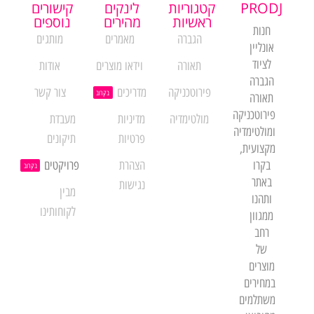
PRODJ
קטגוריות
לינקים
קישורים
ראשיות
מהירים
נוספים
חנות
הגברה
מאמרים
מותגים
אונליין
לציוד
תאורה
וידאו מוצרים
אודות
הגברה
פירוטכניקה
מדריכים
צור קשר
בקרוב
תאורה
פירוטכניקה
מולטימדיה
מדיניות
מעבדת
ומולטימדיה
פרטיות
תיקונים
מקצועית,
בקרו
הצהרת
פרויקטים
בקרוב
באתר
נגישות
מבין
ותהנו
לקוחותינו
ממגוון
רחב
של
מוצרים
במחירים
משתלמים