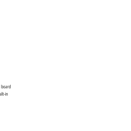
l board
lt-in