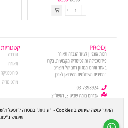
PRODJ
קטגוריות 
חנות אונליין לציוד הגברה תאורה
הגברה
פירוטכניקה ומולטימדיה מקצועית, בקרו
תאורה
באתר ותהנו ממגוון רחב של מוצרים
פירוטכניקה
במחירים משתלמים מהיבואן לצרכן.
מולטימדיה
03-7398924
אברהם בומה שביט 3, ראשל"צ
(מתחם לב שורק ביתן 21)
שימוש ב"עוגיות" (Cookies) שלה ושל צדדים שלישיים. 