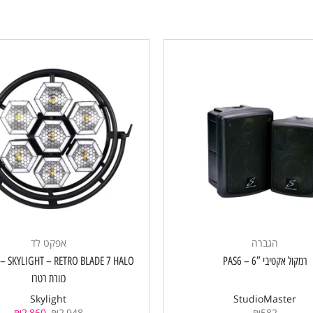
הגברה
אפקט לד
רמקול אקטיבי 6″ – PAS6
 7 HALO
כוורת רטרו
Skylight
StudioMaster
₪
2,860
₪
2,948
₪
582