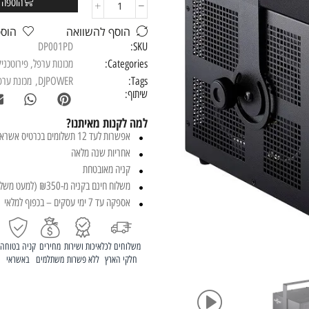
הוספה 
הוסף להשוואה
הוס
DP001PD
SKU:
Categories:
מכונות ערפל
,
פירוטכני
Tags:
DJPOWER
,
מכונת ערפ
שיתוף:
למה לקנות מאיתנו?
אפשרות לעד 12 תשלומים בכרטיס אשראי
אחריות שנה מלאה
קניה מאובטחת
משלוח חינם בקניה מ-₪350 (למעט משלוחים חריגים)
אספקה עד 7 ימי עסקים – בכפוף למלאי
משלוחים לכל
איכות ושירות
מחירים
קניה בטוחה
חלקי הארץ
ללא פשרות
משתלמים
באשראי