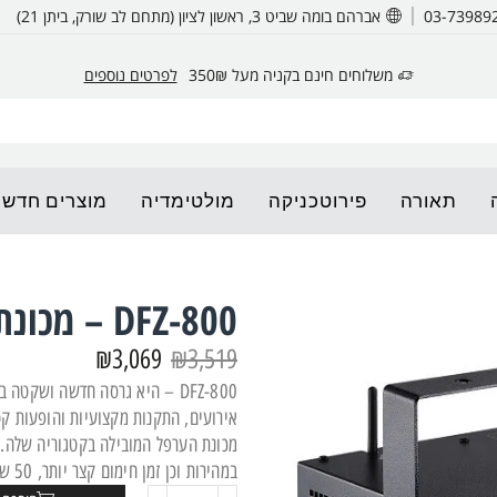
אברהם בומה שביט 3, ראשון לציון (מתחם לב שורק, ביתן 21)
משלוחים חינם בקניה מעל 350₪
לפרטים נוספים
תאורה
פירוטכניקה
מולטימדיה
מוצרים חדשי
DFZ-800 – מכונת ערפל
₪
3,069
₪
3,519
DFZ-800 – היא גרסה חדשה ושקט
אירועים, התקנות מקצועיות והופעות קט
מכונת הערפל המובילה בקטגוריה שלה. 
במהירות וכן זמן חימום קצר יותר, 50 שניות בלבד.